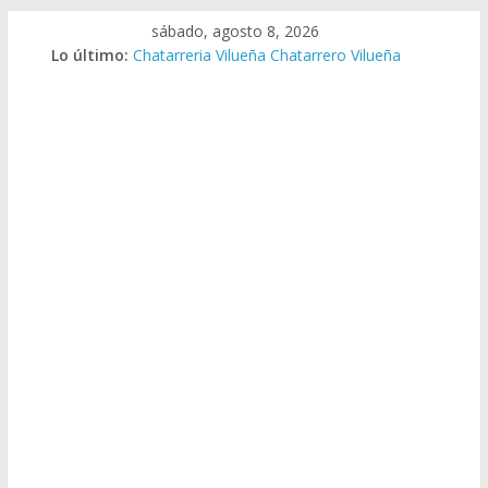
Saltar
sábado, agosto 8, 2026
al
Lo último:
Chatarreria Vilueña Chatarrero Vilueña
contenido
Chatarreria Zuera Chatarrero Zuera
Chatarreria Zaragoza Chatarrero Zaragoza
Chatarreria Zaida Chatarrero Zaida
Chatarreria Vistabella Chatarrero Vistabella