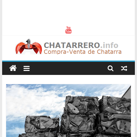
Chatarreros
–
Precio
de
Chatarra