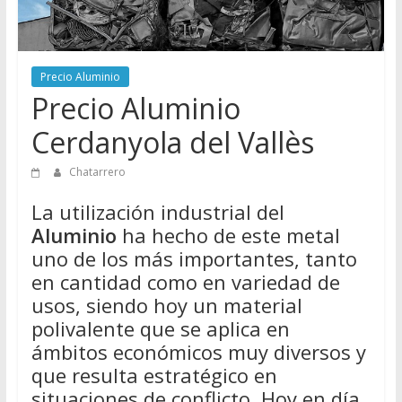
Directorio
de
Chatarreros
para
Precio Aluminio
Precio Aluminio
vender
Chatarra
Cerdanyola del Vallès
Chatarrero
La utilización industrial del
Aluminio
ha hecho de este metal
uno de los más importantes, tanto
en cantidad como en variedad de
usos, siendo hoy un material
polivalente que se aplica en
ámbitos económicos muy diversos y
que resulta estratégico en
situaciones de conflicto. Hoy en día,