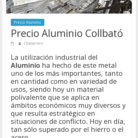
Directorio
de
Chatarreros
Precio Aluminio
para
Precio Aluminio Collbató
vender
Chatarra
Chatarrero
La utilización industrial del
Aluminio
ha hecho de este metal
uno de los más importantes, tanto
en cantidad como en variedad de
usos, siendo hoy un material
polivalente que se aplica en
ámbitos económicos muy diversos y
que resulta estratégico en
situaciones de conflicto. Hoy en día,
tan sólo superado por el hierro o el
acero.