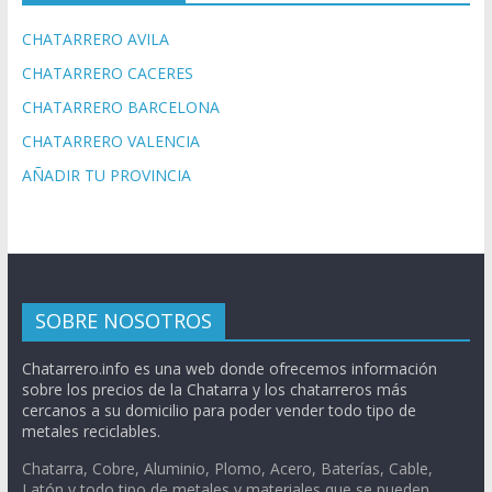
CHATARRERO AVILA
CHATARRERO CACERES
CHATARRERO BARCELONA
CHATARRERO VALENCIA
AÑADIR TU PROVINCIA
SOBRE NOSOTROS
Chatarrero.info es una web donde ofrecemos información
sobre los precios de la Chatarra y los chatarreros más
cercanos a su domicilio para poder vender todo tipo de
metales reciclables.
Chatarra, Cobre, Aluminio, Plomo, Acero, Baterías, Cable,
Latón y todo tipo de metales y materiales que se pueden