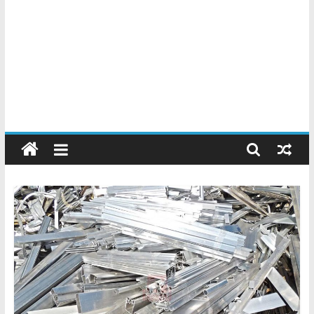
Chatarreros
–
Precio
de
Chatarra