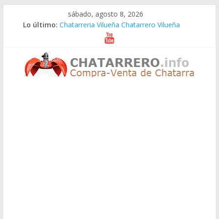
Saltar
sábado, agosto 8, 2026
al
Lo último:
Chatarreria Vilueña Chatarrero Vilueña
contenido
Chatarreria Zuera Chatarrero Zuera
Chatarreria Zaragoza Chatarrero Zaragoza
Chatarreria Zaida Chatarrero Zaida
Chatarreria Vistabella Chatarrero Vistabella