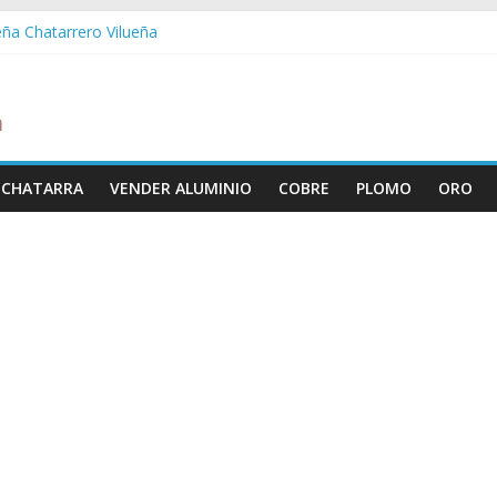
eña Chatarrero Vilueña
ra Chatarrero Zuera
ragoza Chatarrero Zaragoza
da Chatarrero Zaida
abella Chatarrero Vistabella
 CHATARRA
VENDER ALUMINIO
COBRE
PLOMO
ORO