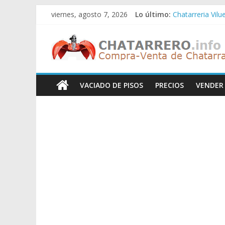
Saltar
viernes, agosto 7, 2026
Lo último:
Chatarreria Vilu
al
Chatarreria Zue
contenido
Chatarreros
Chatarreria Za
Chatarreria Zai
Chatarreria Vist
–
VACIADO DE PISOS
PRECIOS
VENDER
Precio
de
Chatarra
Directorio
de
Chatarreros
para