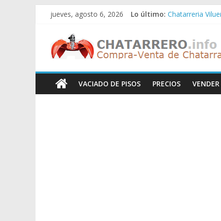
Saltar
jueves, agosto 6, 2026
Lo último:
Chatarreria Vilu
al
Chatarreria Zue
contenido
Chatarreros
Chatarreria Zar
Chatarreria Zaid
Chatarreria Vista
–
VACIADO DE PISOS
PRECIOS
VENDER
Precio
de
Chatarra
Directorio
de
Chatarreros
para