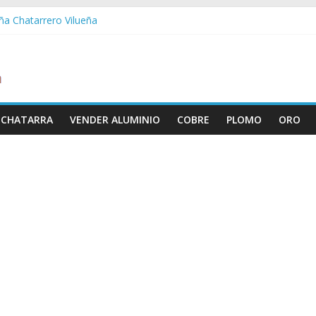
eña Chatarrero Vilueña
ra Chatarrero Zuera
agoza Chatarrero Zaragoza
a Chatarrero Zaida
bella Chatarrero Vistabella
 CHATARRA
VENDER ALUMINIO
COBRE
PLOMO
ORO