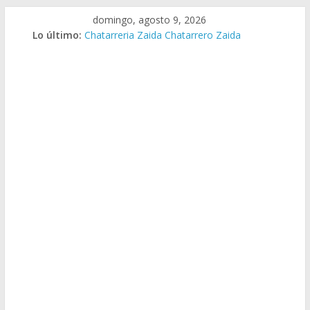
Saltar
domingo, agosto 9, 2026
Chatarreria Zaragoza Chatarrero Zaragoza
al
Lo último:
Chatarreria Zaida Chatarrero Zaida
contenido
Chatarreria Vistabella Chatarrero Vistabella
Chatarreria Vilueña Chatarrero Vilueña
Chatarreria Zuera Chatarrero Zuera