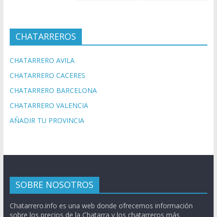
CHATARREROS
CHATARRERO AVILA
CHATARRERO CACERES
CHATARRERO BARCELONA
CHATARRERO VALENCIA
AÑADIR TU PROVINCIA
SOBRE NOSOTROS
Chatarrero.info es una web donde ofrecemos información
sobre los precios de la Chatarra y los chatarreros más