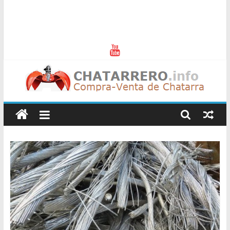
Chatarreros
–
Precio
de
Chatarra