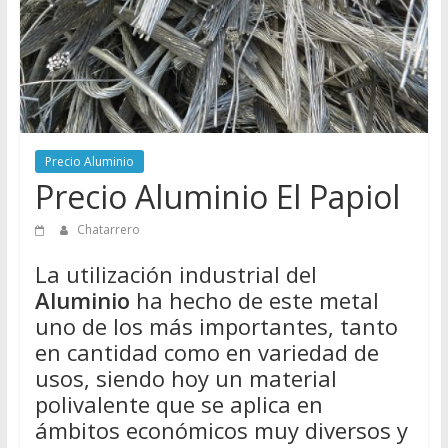
Directorio
de
Chatarreros
para
vender
Chatarra
Precio Aluminio
Precio Aluminio El Papiol
Chatarrero
La utilización industrial del
Aluminio
ha hecho de este metal
uno de los más importantes, tanto
en cantidad como en variedad de
usos, siendo hoy un material
polivalente que se aplica en
ámbitos económicos muy diversos y