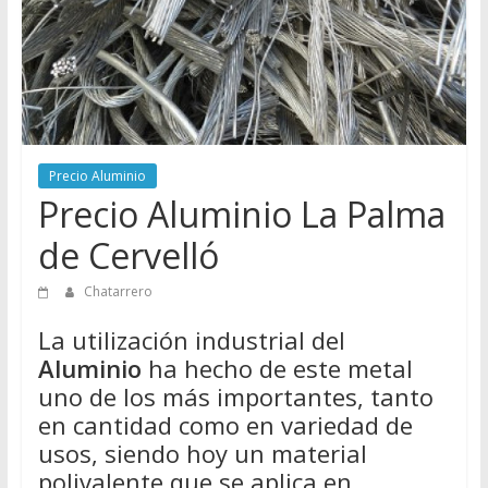
Directorio
de
Chatarreros
para
vender
Chatarra
Precio Aluminio
Precio Aluminio La Palma
de Cervelló
Chatarrero
La utilización industrial del
Aluminio
ha hecho de este metal
uno de los más importantes, tanto
en cantidad como en variedad de
usos, siendo hoy un material
polivalente que se aplica en