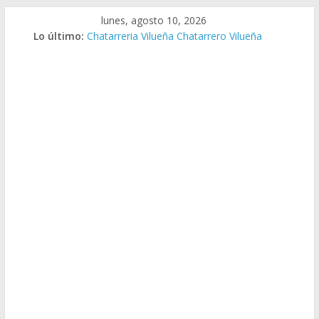
Saltar
lunes, agosto 10, 2026
al
Lo último:
Chatarreria Vilueña Chatarrero Vilueña
contenido
Chatarreria Zuera Chatarrero Zuera
Chatarreria Zaragoza Chatarrero Zaragoza
Chatarreria Zaida Chatarrero Zaida
Chatarreria Vistabella Chatarrero Vistabella