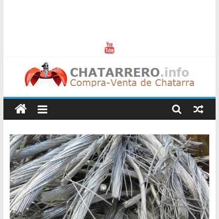
Chatarreros
–
Precio
de
Chatarra