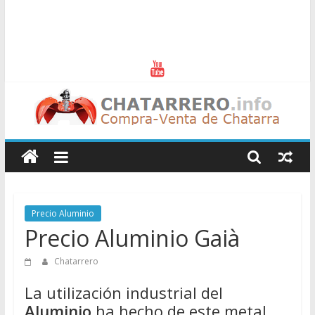
Chatarreros
–
Precio
Precio Aluminio
Precio Aluminio Gaià
de
Chatarrero
Chatarra
La utilización industrial del
Aluminio
ha hecho de este metal