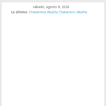
Saltar
sábado, agosto 8, 2026
al
Lo último:
Chatarreria Vilueña Chatarrero Vilueña
contenido
Chatarreria Zuera Chatarrero Zuera
Chatarreria Zaragoza Chatarrero Zaragoza
Chatarreria Zaida Chatarrero Zaida
Chatarreria Vistabella Chatarrero Vistabella