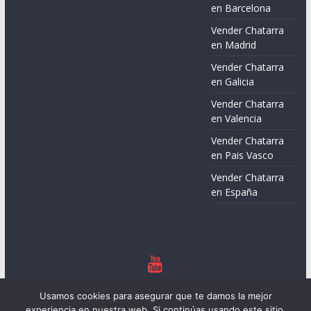
en Barcelona
Vender Chatarra
en Madrid
Vender Chatarra
en Galicia
Vender Chatarra
en Valencia
Vender Chatarra
en Pais Vasco
Vender Chatarra
en España
Copyright © 2026
Chatarreros – Precio de Chatarra
. Todos los
Usamos cookies para asegurar que te damos la mejor
derechos reservados.
experiencia en nuestra web. Si continúas usando este sitio,