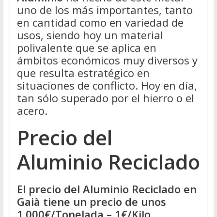
Directorio
uno de los más importantes, tanto
de
en cantidad como en variedad de
Chatarreros
usos, siendo hoy un material
para
polivalente que se aplica en
vender
ámbitos económicos muy diversos y
Chatarra
que resulta estratégico en
situaciones de conflicto. Hoy en día,
tan sólo superado por el hierro o el
acero.
Precio del
Aluminio Reciclado
El precio del Aluminio Reciclado en
Gaià tiene un precio de unos
1.000€/Tonelada – 1€/Kilo