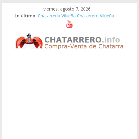
Saltar
viernes, agosto 7, 2026
al
Lo último:
Chatarreria Vilueña Chatarrero Vilueña
contenido
Chatarreria Zuera Chatarrero Zuera
Chatarreria Zaragoza Chatarrero Zaragoza
Chatarreria Zaida Chatarrero Zaida
Chatarreria Vistabella Chatarrero Vistabella