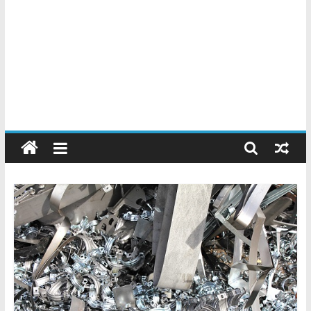
Chatarreros
–
Precio
de
Chatarra