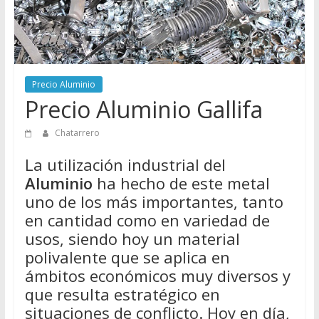
Directorio
de
Chatarreros
para
vender
Precio Aluminio
Chatarra
Precio Aluminio Gallifa
Chatarrero
La utilización industrial del
Aluminio
ha hecho de este metal
uno de los más importantes, tanto
en cantidad como en variedad de
usos, siendo hoy un material
polivalente que se aplica en
ámbitos económicos muy diversos y
que resulta estratégico en
situaciones de conflicto. Hoy en día,