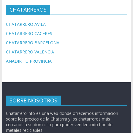
CHATARREROS
CHATARRERO AVILA
CHATARRERO CACERES
CHATARRERO BARCELONA
CHATARRERO VALENCIA
AÑADIR TU PROVINCIA
SOBRE NOSOTROS
Chatarrero.info es una web donde ofrecemos información
sobre los precios de la Chatarra y los chatarreros más
cercanos a su domicilio para poder vender todo tipo de
metales reciclables.