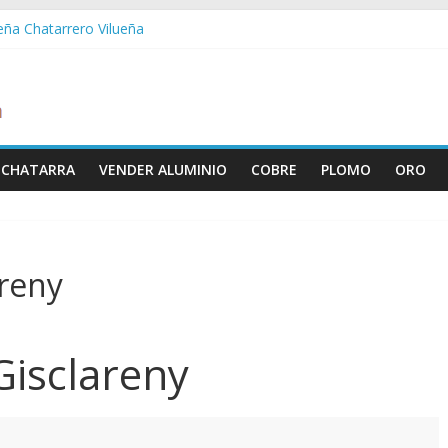
ueña Chatarrero Vilueña
ra Chatarrero Zuera
ragoza Chatarrero Zaragoza
da Chatarrero Zaida
abella Chatarrero Vistabella
 CHATARRA
VENDER ALUMINIO
COBRE
PLOMO
ORO
areny
Gisclareny