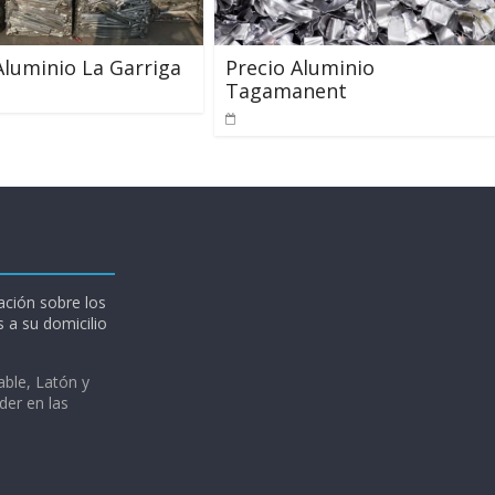
Aluminio La Garriga
Precio Aluminio
Tagamanent
ción sobre los
 a su domicilio
able, Latón y
der en las