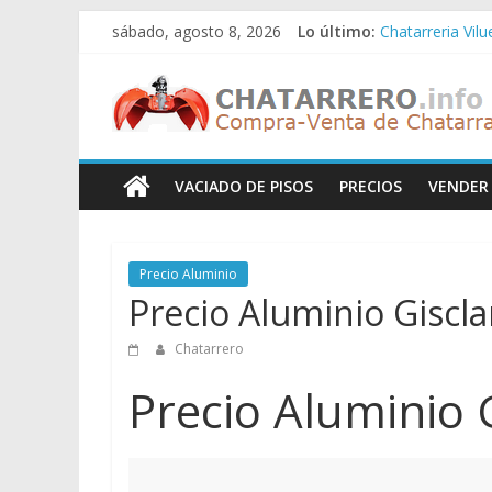
Saltar
sábado, agosto 8, 2026
Lo último:
Chatarreria Vil
al
Chatarreria Zue
contenido
Chatarreros
Chatarreria Za
Chatarreria Zai
Chatarreria Vist
–
VACIADO DE PISOS
PRECIOS
VENDER
Precio
de
Precio Aluminio
Precio Aluminio Giscl
Chatarra
Chatarrero
Directorio
Precio Aluminio 
de
Chatarreros
para