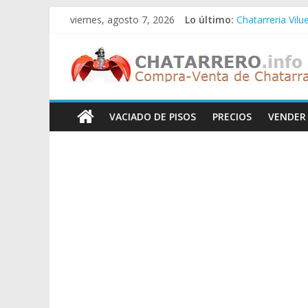
Saltar
viernes, agosto 7, 2026
Lo último:
Chatarreria Vilu
al
Chatarreria Zue
contenido
Chatarreros
Chatarreria Za
Chatarreria Zai
Chatarreria Vist
–
VACIADO DE PISOS
PRECIOS
VENDER
Precio
de
Chatarra
Directorio
de
Chatarreros
para