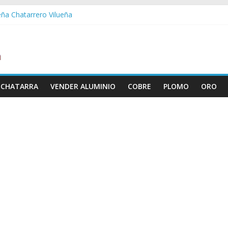
eña Chatarrero Vilueña
ra Chatarrero Zuera
ragoza Chatarrero Zaragoza
da Chatarrero Zaida
abella Chatarrero Vistabella
 CHATARRA
VENDER ALUMINIO
COBRE
PLOMO
ORO