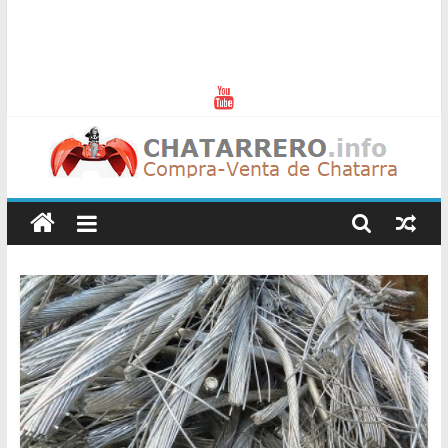
Chatarreros
–
Precio
de
Chatarra