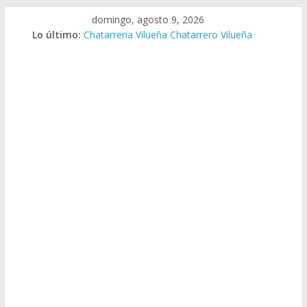
Saltar
domingo, agosto 9, 2026
al
Lo último:
Chatarreria Vilueña Chatarrero Vilueña
contenido
Chatarreria Zuera Chatarrero Zuera
Chatarreria Zaragoza Chatarrero Zaragoza
Chatarreria Zaida Chatarrero Zaida
Chatarreria Vistabella Chatarrero Vistabella