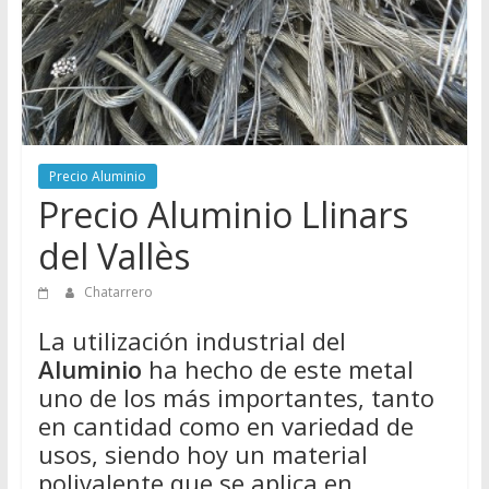
Directorio
de
Chatarreros
para
vender
Chatarra
Precio Aluminio
Precio Aluminio Llinars
del Vallès
Chatarrero
La utilización industrial del
Aluminio
ha hecho de este metal
uno de los más importantes, tanto
en cantidad como en variedad de
usos, siendo hoy un material
polivalente que se aplica en