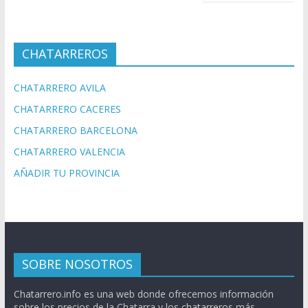
CHATARREROS
CHATARRERO AVILA
CHATARRERO CACERES
CHATARRERO BARCELONA
CHATARRERO VALENCIA
AÑADIR TU PROVINCIA
SOBRE NOSOTROS
Chatarrero.info es una web donde ofrecemos información
sobre los precios de la Chatarra y los chatarreros más