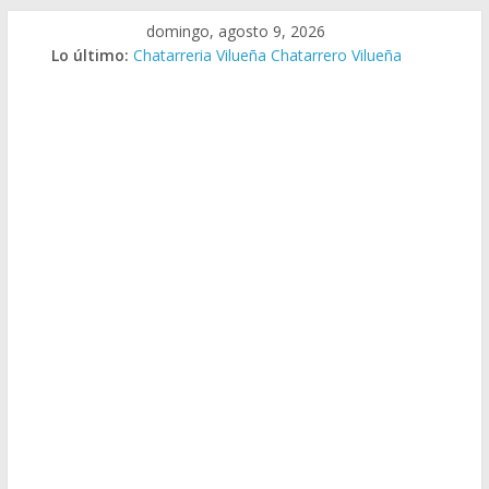
Saltar
domingo, agosto 9, 2026
al
Lo último:
Chatarreria Vilueña Chatarrero Vilueña
contenido
Chatarreria Zuera Chatarrero Zuera
Chatarreria Zaragoza Chatarrero Zaragoza
Chatarreria Zaida Chatarrero Zaida
Chatarreria Vistabella Chatarrero Vistabella