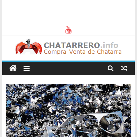
Chatarreros
–
Precio
de
Chatarra