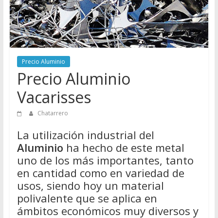
Directorio
de
Chatarreros
para
vender
Precio Aluminio
Chatarra
Precio Aluminio
Vacarisses
Chatarrero
La utilización industrial del
Aluminio
ha hecho de este metal
uno de los más importantes, tanto
en cantidad como en variedad de
usos, siendo hoy un material
polivalente que se aplica en
ámbitos económicos muy diversos y