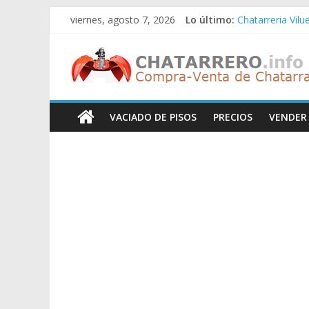
Saltar
viernes, agosto 7, 2026
Lo último:
Chatarreria Vilu
al
Chatarreria Zue
contenido
Chatarreros
Chatarreria Za
Chatarreria Zai
Chatarreria Vist
–
VACIADO DE PISOS
PRECIOS
VENDER
Precio
de
Chatarra
Directorio
de
Chatarreros
para