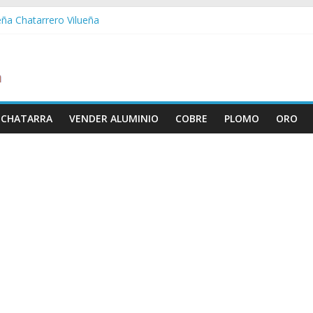
eña Chatarrero Vilueña
ra Chatarrero Zuera
ragoza Chatarrero Zaragoza
da Chatarrero Zaida
abella Chatarrero Vistabella
 CHATARRA
VENDER ALUMINIO
COBRE
PLOMO
ORO