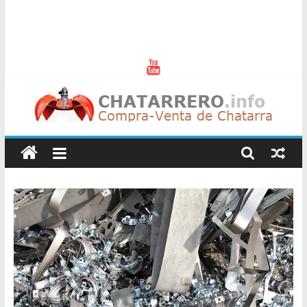
Chatarreros
–
Precio
de
Chatarra