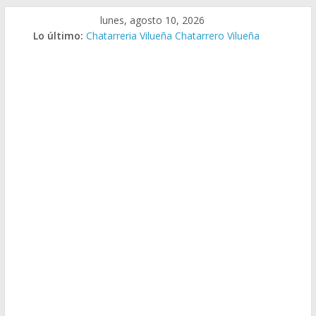
Saltar
lunes, agosto 10, 2026
al
Lo último:
Chatarreria Vilueña Chatarrero Vilueña
contenido
Chatarreria Zuera Chatarrero Zuera
Chatarreria Zaragoza Chatarrero Zaragoza
Chatarreria Zaida Chatarrero Zaida
Chatarreria Vistabella Chatarrero Vistabella