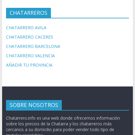
CHATARREROS
CHATARRERO AVILA
CHATARRERO CACERES
CHATARRERO BARCELONA
CHATARRERO VALENCIA
AÑADIR TU PROVINCIA
SOBRE NOSOTROS
Chatarrero.info es una web donde ofrecemos información
sobre los precios de la Chatarra y los chatarreros más
cercanos a su domicilio para poder vender todo tipo de