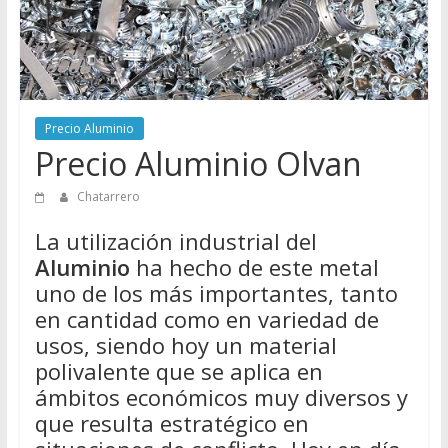
Directorio
de
Chatarreros
para
vender
Precio Aluminio
Chatarra
Precio Aluminio Olvan
Chatarrero
La utilización industrial del
Aluminio
ha hecho de este metal
uno de los más importantes, tanto
en cantidad como en variedad de
usos, siendo hoy un material
polivalente que se aplica en
ámbitos económicos muy diversos y
que resulta estratégico en