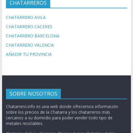
CHATARREROS
CHATARRERO AVILA
CHATARRERO CACERES
CHATARRERO BARCELONA
CHATARRERO VALENCIA
AÑADIR TU PROVINCIA
SOBRE NOSOTROS
Chatarrero.info es una web donde ofrecemos información
sobre los precios de la Chatarra y los chatarreros más
cercanos a su domicilio para poder vender todo tipo de
metales reciclables.