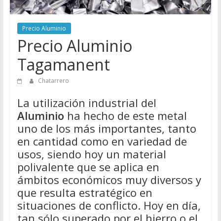
Directorio
de
Precio Aluminio
Chatarreros
Precio Aluminio
para
vender
Tagamanent
Chatarra
Chatarrero
La utilización industrial del
Aluminio
ha hecho de este metal
uno de los más importantes, tanto
en cantidad como en variedad de
usos, siendo hoy un material
polivalente que se aplica en
ámbitos económicos muy diversos y
que resulta estratégico en
situaciones de conflicto. Hoy en día,
tan sólo superado por el hierro o el