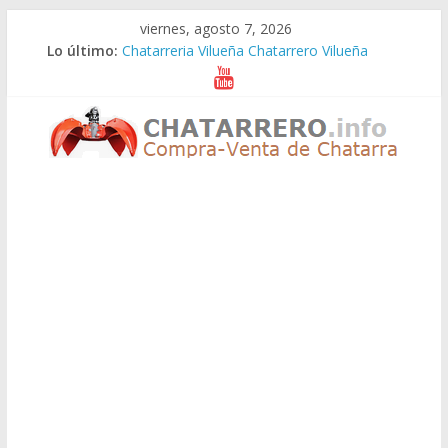
Saltar
viernes, agosto 7, 2026
al
Lo último:
Chatarreria Vilueña Chatarrero Vilueña
contenido
Chatarreria Zuera Chatarrero Zuera
Chatarreria Zaragoza Chatarrero Zaragoza
Chatarreria Zaida Chatarrero Zaida
Chatarreria Vistabella Chatarrero Vistabella