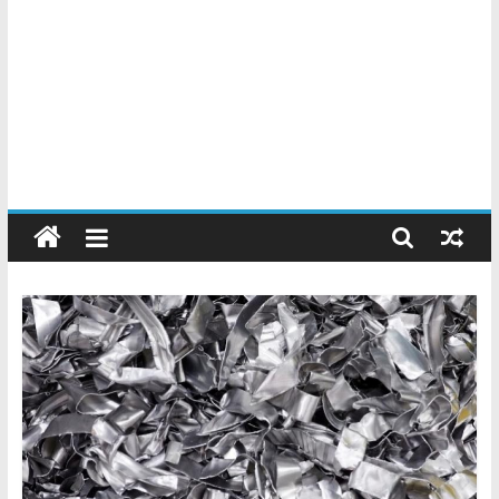
Chatarreros
–
Precio
de
Chatarra