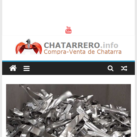
Chatarreros
–
Precio
de
Chatarra