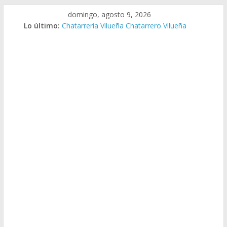
Saltar
domingo, agosto 9, 2026
al
Lo último:
Chatarreria Vilueña Chatarrero Vilueña
contenido
Chatarreria Zuera Chatarrero Zuera
Chatarreria Zaragoza Chatarrero Zaragoza
Chatarreria Zaida Chatarrero Zaida
Chatarreria Vistabella Chatarrero Vistabella