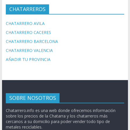
CHATARREROS
CHATARRERO AVILA
CHATARRERO CACERES
CHATARRERO BARCELONA
CHATARRERO VALENCIA
AÑADIR TU PROVINCIA
SOBRE NOSOTROS
Chatarrero.info es una web donde ofrecemos información
sobre los precios de la Chatarra y los chatarreros más
cercanos a su domicilio para poder vender todo tipo de
metales reciclables.