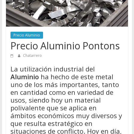
Directorio
de
Chatarreros
para
vender
Precio Aluminio
Chatarra
Precio Aluminio Pontons
Chatarrero
La utilización industrial del
Aluminio
ha hecho de este metal
uno de los más importantes, tanto
en cantidad como en variedad de
usos, siendo hoy un material
polivalente que se aplica en
ámbitos económicos muy diversos y
que resulta estratégico en
situaciones de conflicto. Hoy en día,