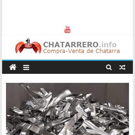
Chatarreros
–
Precio
de
Chatarra