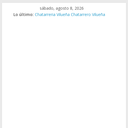
Saltar
sábado, agosto 8, 2026
al
Lo último:
Chatarreria Vilueña Chatarrero Vilueña
contenido
Chatarreria Zuera Chatarrero Zuera
Chatarreria Zaragoza Chatarrero Zaragoza
Chatarreria Zaida Chatarrero Zaida
Chatarreria Vistabella Chatarrero Vistabella