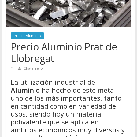
Directorio
de
Chatarreros
para
vender
Precio Aluminio
Chatarra
Precio Aluminio Prat de
Llobregat
Chatarrero
La utilización industrial del
Aluminio
ha hecho de este metal
uno de los más importantes, tanto
en cantidad como en variedad de
usos, siendo hoy un material
polivalente que se aplica en
ámbitos económicos muy diversos y