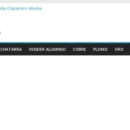
ueña Chatarrero Vilueña
ra Chatarrero Zuera
ragoza Chatarrero Zaragoza
da Chatarrero Zaida
abella Chatarrero Vistabella
 CHATARRA
VENDER ALUMINIO
COBRE
PLOMO
ORO