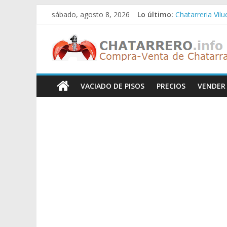
Saltar
sábado, agosto 8, 2026
Lo último:
Chatarreria Vil
al
Chatarreria Zue
contenido
Chatarreros
Chatarreria Za
Chatarreria Zai
Chatarreria Vist
–
VACIADO DE PISOS
PRECIOS
VENDER
Precio
de
Chatarra
Directorio
de
Chatarreros
para