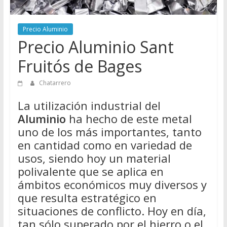
Directorio
de
Precio Aluminio
Chatarreros
Precio Aluminio Sant
para
vender
Fruitós de Bages
Chatarra
Chatarrero
La utilización industrial del
Aluminio
ha hecho de este metal
uno de los más importantes, tanto
en cantidad como en variedad de
usos, siendo hoy un material
polivalente que se aplica en
ámbitos económicos muy diversos y
que resulta estratégico en
situaciones de conflicto. Hoy en día,
tan sólo superado por el hierro o el