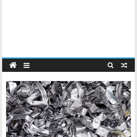
Chatarreros
–
Precio
de
Chatarra