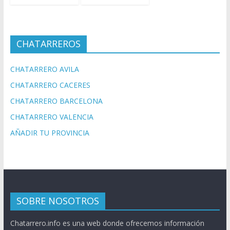
CHATARREROS
CHATARRERO AVILA
CHATARRERO CACERES
CHATARRERO BARCELONA
CHATARRERO VALENCIA
AÑADIR TU PROVINCIA
SOBRE NOSOTROS
Chatarrero.info es una web donde ofrecemos información