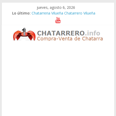
Saltar
jueves, agosto 6, 2026
al
Lo último:
Chatarreria Vilueña Chatarrero Vilueña
contenido
Chatarreria Zuera Chatarrero Zuera
Chatarreria Zaragoza Chatarrero Zaragoza
Chatarreria Zaida Chatarrero Zaida
Chatarreria Vistabella Chatarrero Vistabella