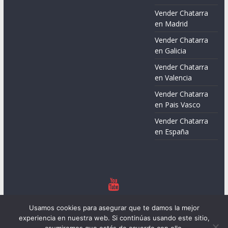
Vender Chatarra
en Madrid
Vender Chatarra
en Galicia
Vender Chatarra
en Valencia
Vender Chatarra
en Pais Vasco
Vender Chatarra
en España
Copyright © 2026
Chatarreros – Precio de Chatarra
. Todos los
Usamos cookies para asegurar que te damos la mejor
derechos reservados.
experiencia en nuestra web. Si continúas usando este sitio,
Tema:
ColorMag
por ThemeGrill. Funciona con
WordPress
.