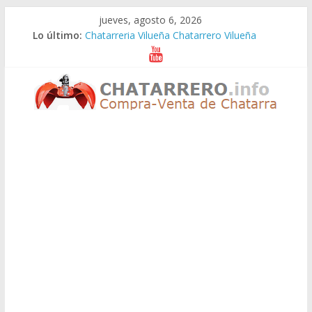
Saltar
jueves, agosto 6, 2026
al
Lo último:
Chatarreria Vilueña Chatarrero Vilueña
contenido
Chatarreria Zuera Chatarrero Zuera
Chatarreria Zaragoza Chatarrero Zaragoza
Chatarreria Zaida Chatarrero Zaida
Chatarreria Vistabella Chatarrero Vistabella