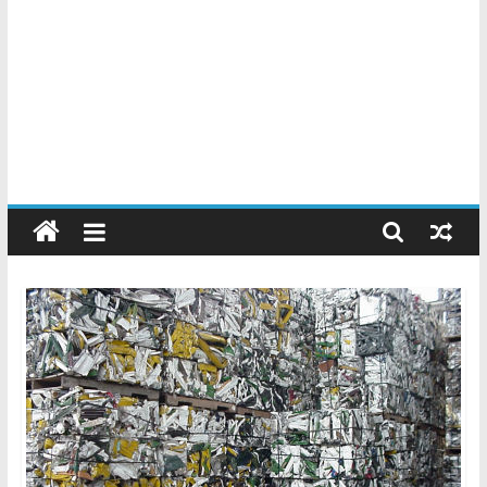
Chatarreros
–
Precio
de
Chatarra