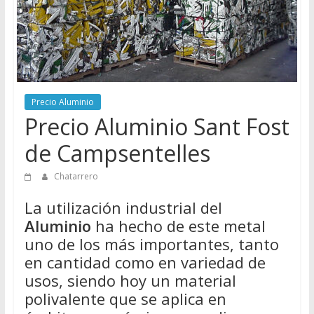
Directorio
de
Chatarreros
para
vender
Chatarra
Precio Aluminio
Precio Aluminio Sant Fost
de Campsentelles
Chatarrero
La utilización industrial del
Aluminio
ha hecho de este metal
uno de los más importantes, tanto
en cantidad como en variedad de
usos, siendo hoy un material
polivalente que se aplica en