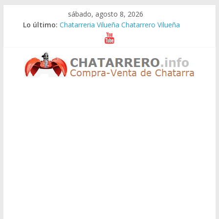
Saltar
sábado, agosto 8, 2026
al
Lo último:
Chatarreria Vilueña Chatarrero Vilueña
contenido
Chatarreria Zuera Chatarrero Zuera
Chatarreria Zaragoza Chatarrero Zaragoza
Chatarreria Zaida Chatarrero Zaida
Chatarreria Vistabella Chatarrero Vistabella