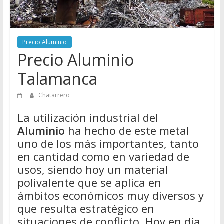
Directorio
de
Chatarreros
Precio Aluminio
para
Precio Aluminio
vender
Chatarra
Talamanca
Chatarrero
La utilización industrial del
Aluminio
ha hecho de este metal
uno de los más importantes, tanto
en cantidad como en variedad de
usos, siendo hoy un material
polivalente que se aplica en
ámbitos económicos muy diversos y
que resulta estratégico en
situaciones de conflicto. Hoy en día,