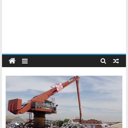
Chatarreros
–
Precio
de
Chatarra