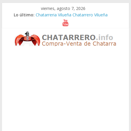
Saltar
viernes, agosto 7, 2026
al
Lo último:
Chatarreria Vilueña Chatarrero Vilueña
contenido
Chatarreria Zuera Chatarrero Zuera
Chatarreria Zaragoza Chatarrero Zaragoza
Chatarreria Zaida Chatarrero Zaida
Chatarreria Vistabella Chatarrero Vistabella