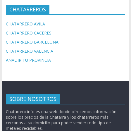
CHATARREROS
CHATARRERO AVILA
CHATARRERO CACERES
CHATARRERO BARCELONA
CHATARRERO VALENCIA
AÑADIR TU PROVINCIA
SOBRE NOSOTROS
Chatarrero.info es una web donde ofrecemos información
sobre los precios de la Chatarra y los chatarreros más
cercanos a su domicilio para poder vender todo tipo de
metales reciclables.