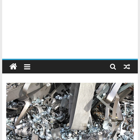
Chatarreros
–
Precio
de
Chatarra