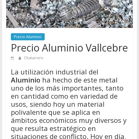
Directorio
de
Chatarreros
para
vender
Precio Aluminio
Chatarra
Precio Aluminio Vallcebre
Chatarrero
La utilización industrial del
Aluminio
ha hecho de este metal
uno de los más importantes, tanto
en cantidad como en variedad de
usos, siendo hoy un material
polivalente que se aplica en
ámbitos económicos muy diversos y
que resulta estratégico en
situaciones de conflicto. Hoy en día,