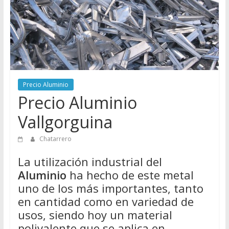
Directorio
de
Chatarreros
para
vender
Chatarra
Precio Aluminio
Precio Aluminio
Vallgorguina
Chatarrero
La utilización industrial del
Aluminio
ha hecho de este metal
uno de los más importantes, tanto
en cantidad como en variedad de
usos, siendo hoy un material
polivalente que se aplica en