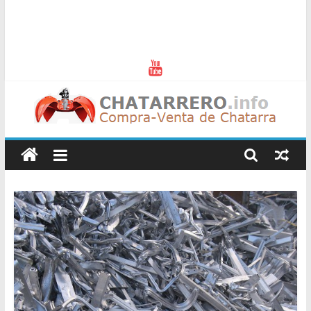
Chatarreros
–
Precio
de
Chatarra