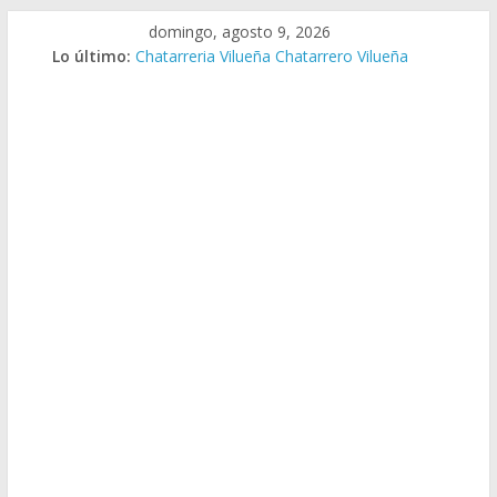
Saltar
domingo, agosto 9, 2026
al
Lo último:
Chatarreria Vilueña Chatarrero Vilueña
contenido
Chatarreria Zuera Chatarrero Zuera
Chatarreria Zaragoza Chatarrero Zaragoza
Chatarreria Zaida Chatarrero Zaida
Chatarreria Vistabella Chatarrero Vistabella