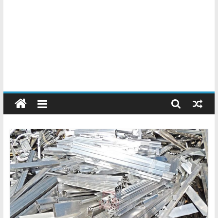
Chatarreros
–
Precio
de
Chatarra