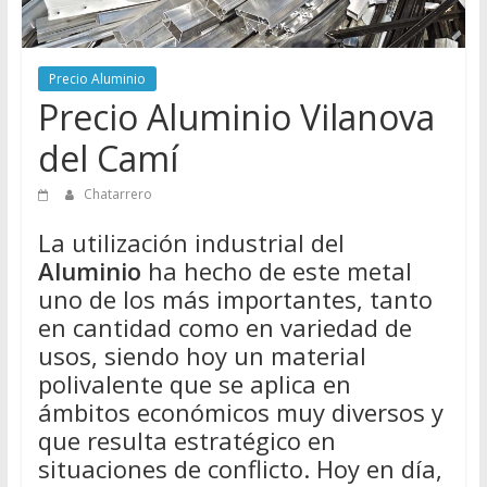
Directorio
de
Chatarreros
Precio Aluminio
para
Precio Aluminio Vilanova
vender
del Camí
Chatarra
Chatarrero
La utilización industrial del
Aluminio
ha hecho de este metal
uno de los más importantes, tanto
en cantidad como en variedad de
usos, siendo hoy un material
polivalente que se aplica en
ámbitos económicos muy diversos y
que resulta estratégico en
situaciones de conflicto. Hoy en día,