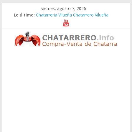
Saltar
viernes, agosto 7, 2026
al
Lo último:
Chatarreria Vilueña Chatarrero Vilueña
contenido
Chatarreria Zuera Chatarrero Zuera
Chatarreria Zaragoza Chatarrero Zaragoza
Chatarreria Zaida Chatarrero Zaida
Chatarreria Vistabella Chatarrero Vistabella