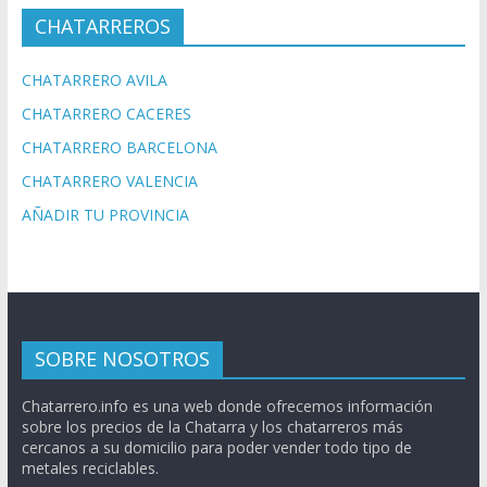
CHATARREROS
CHATARRERO AVILA
CHATARRERO CACERES
CHATARRERO BARCELONA
CHATARRERO VALENCIA
AÑADIR TU PROVINCIA
SOBRE NOSOTROS
Chatarrero.info es una web donde ofrecemos información
sobre los precios de la Chatarra y los chatarreros más
cercanos a su domicilio para poder vender todo tipo de
metales reciclables.