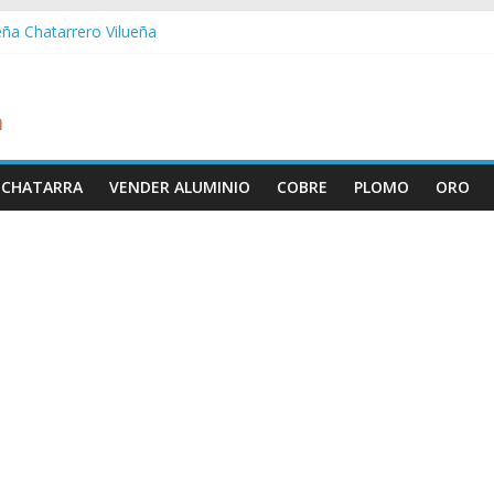
eña Chatarrero Vilueña
ra Chatarrero Zuera
ragoza Chatarrero Zaragoza
da Chatarrero Zaida
abella Chatarrero Vistabella
 CHATARRA
VENDER ALUMINIO
COBRE
PLOMO
ORO