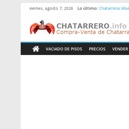
Saltar
viernes, agosto 7, 2026
Lo último:
Chatarreria Vilu
al
Chatarreria Zue
contenido
Chatarreros
Chatarreria Za
Chatarreria Zai
Chatarreria Vist
–
VACIADO DE PISOS
PRECIOS
VENDER
Precio
de
Chatarra
Directorio
de
Chatarreros
para