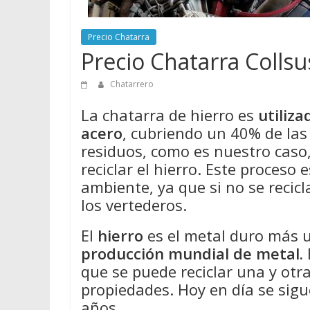
Precio Chatarra
Precio Chatarra Colls
Chatarrero
La chatarra de hierro es
utiliz
acero
, cubriendo un 40% de la
residuos, como es nuestro caso
reciclar el hierro. Este proceso
ambiente, ya que si no se recicl
los vertederos.
El
hierro
es el metal duro más 
producción mundial de metal.
que se puede reciclar una y otr
propiedades. Hoy en día se sigu
años.