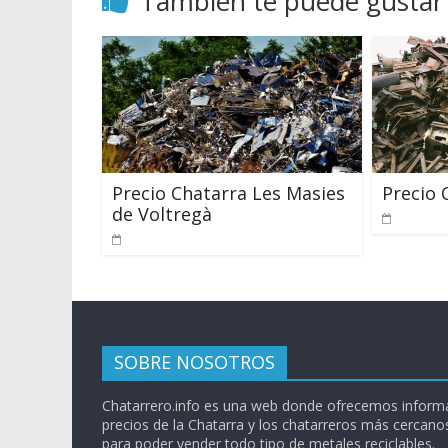
También te puede gustar
Precio Chatarra Les Masies
Precio 
de Voltregà
SOBRE NOSOTROS
Chatarrero.info es una web donde ofrecemos informa
precios de la Chatarra y los chatarreros más cercanos
para poder vender todo tipo de metales reciclables.