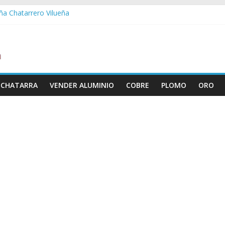
eña Chatarrero Vilueña
ra Chatarrero Zuera
agoza Chatarrero Zaragoza
a Chatarrero Zaida
bella Chatarrero Vistabella
 CHATARRA
VENDER ALUMINIO
COBRE
PLOMO
ORO