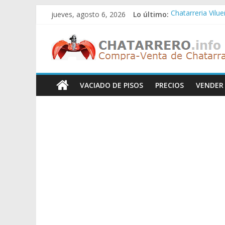
Saltar
jueves, agosto 6, 2026
Lo último:
Chatarreria Vilu
al
Chatarreria Zue
contenido
Chatarreros
Chatarreria Zar
Chatarreria Zaid
Chatarreria Vista
–
VACIADO DE PISOS
PRECIOS
VENDER
Precio
de
Chatarra
Directorio
de
Chatarreros
para