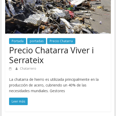
de
Chatarreros
para
vender
Chatarra
Portada
portadas
Precio Chatarra
Precio Chatarra Viver i
Serrateix
Chatarrero
La chatarra de hierro es utilizada principalmente en la
producción de acero, cubriendo un 40% de las
necesidades mundiales. Gestores
Leer más