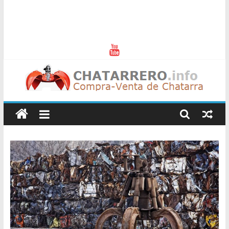
Chatarreros
–
Precio
de
Chatarra