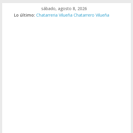
Saltar
sábado, agosto 8, 2026
al
Lo último:
Chatarreria Vilueña Chatarrero Vilueña
contenido
Chatarreria Zuera Chatarrero Zuera
Chatarreria Zaragoza Chatarrero Zaragoza
Chatarreria Zaida Chatarrero Zaida
Chatarreria Vistabella Chatarrero Vistabella