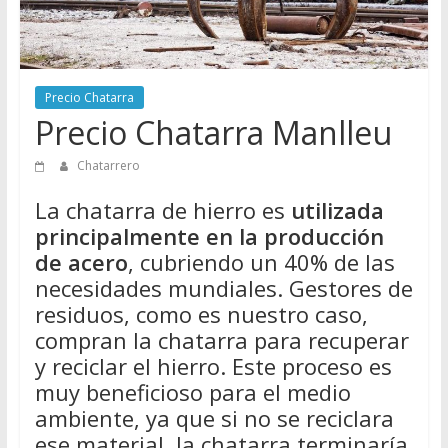
Directorio
de
Chatarreros
para
Precio Chatarra
vender
Precio Chatarra Manlleu
Chatarra
Chatarrero
La chatarra de hierro es
utilizada
principalmente en la producción
de acero
, cubriendo un 40% de las
necesidades mundiales. Gestores de
residuos, como es nuestro caso,
compran la chatarra para recuperar
y reciclar el hierro. Este proceso es
muy beneficioso para el medio
ambiente, ya que si no se reciclara
ese material, la chatarra terminaría