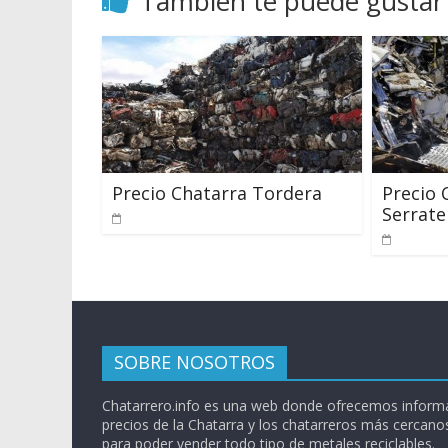
También te puede gustar
Precio Chatarra Tordera
Precio 
Serrate
SOBRE NOSOTROS
Chatarrero.info es una web donde ofrecemos informa
precios de la Chatarra y los chatarreros más cercanos
para poder vender todo tipo de metales reciclables.