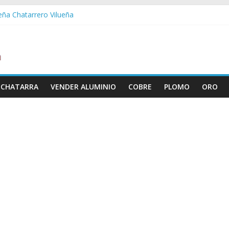
ueña Chatarrero Vilueña
ra Chatarrero Zuera
ragoza Chatarrero Zaragoza
da Chatarrero Zaida
abella Chatarrero Vistabella
 CHATARRA
VENDER ALUMINIO
COBRE
PLOMO
ORO