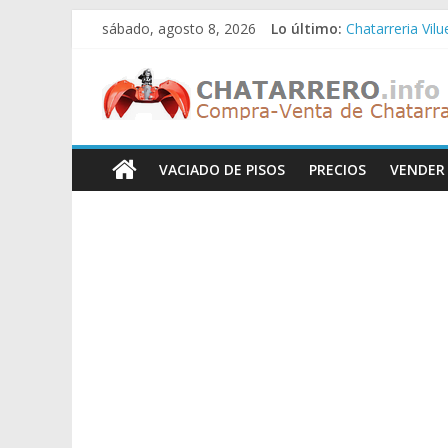
Saltar
sábado, agosto 8, 2026
Lo último:
Chatarreria Vil
al
Chatarreria Zue
contenido
Chatarreros
Chatarreria Za
Chatarreria Zai
Chatarreria Vist
–
VACIADO DE PISOS
PRECIOS
VENDER
Precio
de
Chatarra
Directorio
de
Chatarreros
para