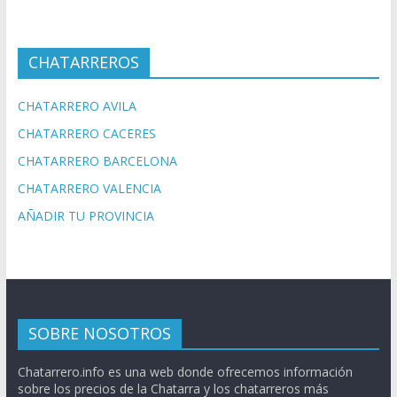
CHATARREROS
CHATARRERO AVILA
CHATARRERO CACERES
CHATARRERO BARCELONA
CHATARRERO VALENCIA
AÑADIR TU PROVINCIA
SOBRE NOSOTROS
Chatarrero.info es una web donde ofrecemos información
sobre los precios de la Chatarra y los chatarreros más