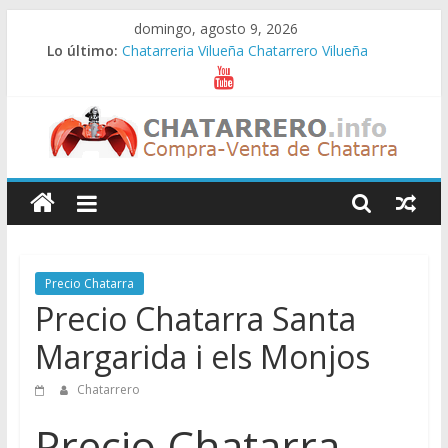
Saltar
domingo, agosto 9, 2026
al
Lo último:
Chatarreria Vilueña Chatarrero Vilueña
contenido
Chatarreria Zuera Chatarrero Zuera
Chatarreria Zaragoza Chatarrero Zaragoza
Chatarreria Zaida Chatarrero Zaida
Chatarreria Vistabella Chatarrero Vistabella
Chatarreros
–
Precio
Precio Chatarra
Precio Chatarra Santa
de
Margarida i els Monjos
Chatarra
Chatarrero
Precio Chatarra
Directorio