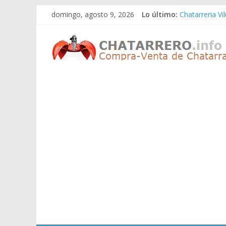
Saltar
domingo, agosto 9, 2026
Lo último:
Chatarreria Vi
al
Chatarreria Z
contenido
Chatarreros
Chatarreria Z
Chatarreria Z
Chatarreria Vi
–
Precio
de
Chatarra
Directorio
de
Chatarreros
para