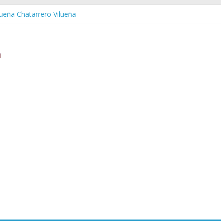
lueña Chatarrero Vilueña
uera Chatarrero Zuera
aragoza Chatarrero Zaragoza
aida Chatarrero Zaida
stabella Chatarrero Vistabella