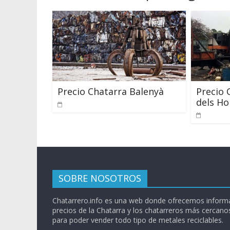
Precio Chatarra Balenyà
Precio 
dels Ho
SOBRE NOSOTROS
Chatarrero.info es una web donde ofrecemos informa
precios de la Chatarra y los chatarreros más cercanos
para poder vender todo tipo de metales reciclables.