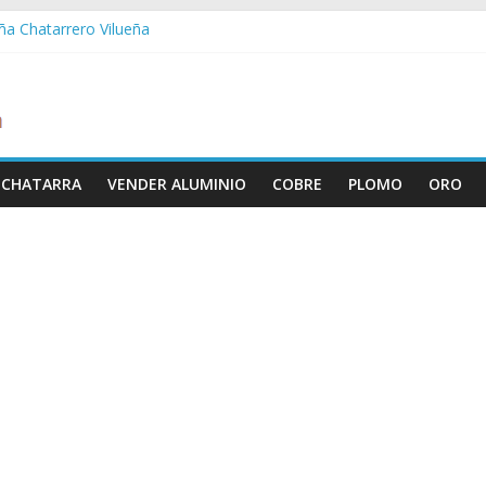
eña Chatarrero Vilueña
ra Chatarrero Zuera
agoza Chatarrero Zaragoza
a Chatarrero Zaida
bella Chatarrero Vistabella
 CHATARRA
VENDER ALUMINIO
COBRE
PLOMO
ORO