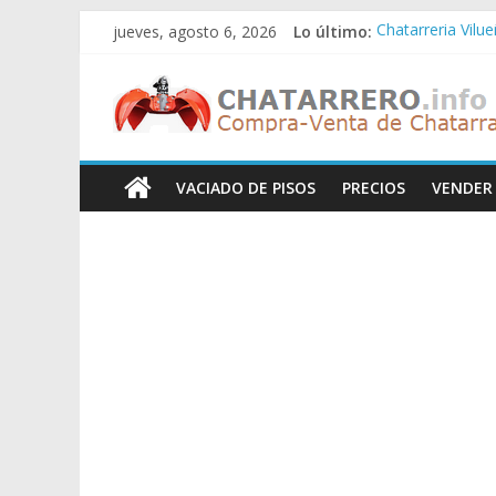
Saltar
jueves, agosto 6, 2026
Lo último:
Chatarreria Vilu
al
Chatarreria Zue
contenido
Chatarreros
Chatarreria Zar
Chatarreria Zaid
Chatarreria Vista
–
VACIADO DE PISOS
PRECIOS
VENDER
Precio
de
Chatarra
Directorio
de
Chatarreros
para