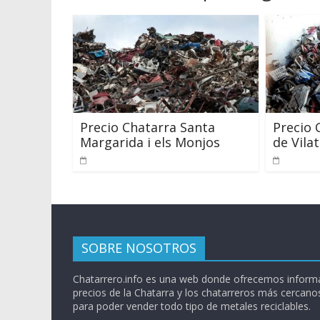
Precio Chatarra Santa
Precio 
Margarida i els Monjos
de Vila
SOBRE NOSOTROS
Chatarrero.info es una web donde ofrecemos informa
precios de la Chatarra y los chatarreros más cercanos
para poder vender todo tipo de metales reciclables.