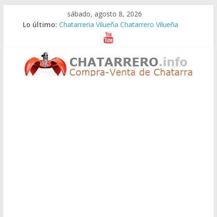
Saltar
sábado, agosto 8, 2026
al
Lo último:
Chatarreria Vilueña Chatarrero Vilueña
contenido
Chatarreria Zuera Chatarrero Zuera
Chatarreria Zaragoza Chatarrero Zaragoza
Chatarreria Zaida Chatarrero Zaida
Chatarreria Vistabella Chatarrero Vistabella