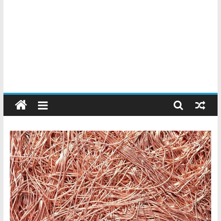
Chatarreros
–
Precio
de
Chatarra