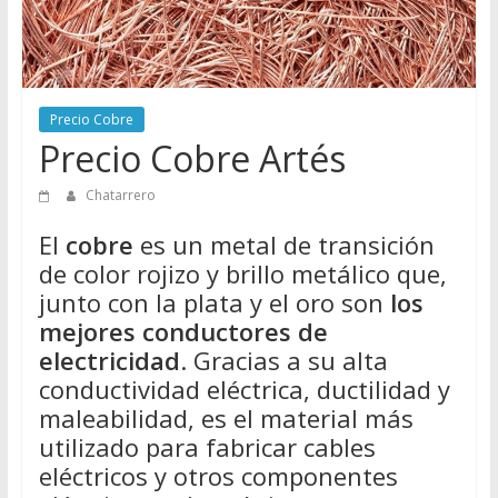
Directorio
de
Chatarreros
para
Precio Cobre
vender
Precio Cobre Artés
Chatarra
Chatarrero
El
cobre
es un metal de transición
de color rojizo y brillo metálico que,
junto con la plata y el oro son
los
mejores conductores de
electricidad
. Gracias a su alta
conductividad eléctrica, ductilidad y
maleabilidad, es el material más
utilizado para fabricar cables
eléctricos y otros componentes