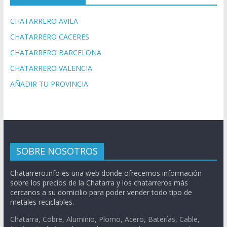
CHATARRERO AVILA
CHATARRERO CACERES
CHATARRERO BARCELONA
CHATARRERO VALENCIA
AÑADIR TU PROVINCIA
SOBRE NOSOTROS
Chatarrero.info es una web donde ofrecemos información
sobre los precios de la Chatarra y los chatarreros más
cercanos a su domicilio para poder vender todo tipo de
metales reciclables.
Chatarra, Cobre, Aluminio, Plomo, Acero, Baterías, Cable,