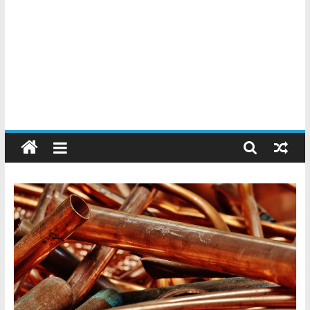
Chatarreros
–
Precio
de
Chatarra