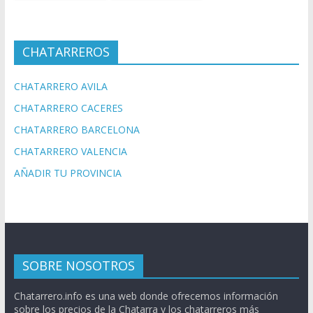
CHATARREROS
CHATARRERO AVILA
CHATARRERO CACERES
CHATARRERO BARCELONA
CHATARRERO VALENCIA
AÑADIR TU PROVINCIA
SOBRE NOSOTROS
Chatarrero.info es una web donde ofrecemos información
sobre los precios de la Chatarra y los chatarreros más