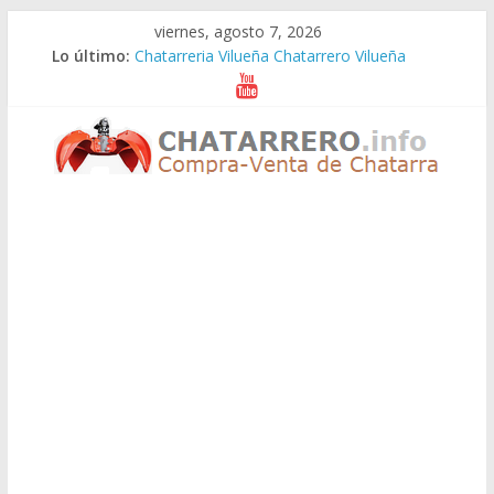
Saltar
viernes, agosto 7, 2026
al
Lo último:
Chatarreria Vilueña Chatarrero Vilueña
contenido
Chatarreria Zuera Chatarrero Zuera
Chatarreria Zaragoza Chatarrero Zaragoza
Chatarreria Zaida Chatarrero Zaida
Chatarreria Vistabella Chatarrero Vistabella