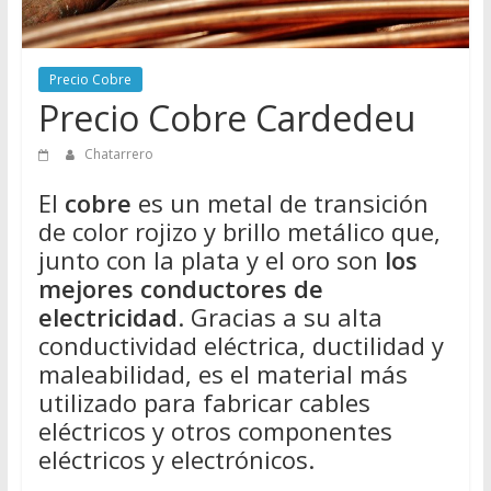
Directorio
de
Chatarreros
Precio Cobre
para
Precio Cobre Cardedeu
vender
Chatarra
Chatarrero
El
cobre
es un metal de transición
de color rojizo y brillo metálico que,
junto con la plata y el oro son
los
mejores conductores de
electricidad
. Gracias a su alta
conductividad eléctrica, ductilidad y
maleabilidad, es el material más
utilizado para fabricar cables
eléctricos y otros componentes
eléctricos y electrónicos.