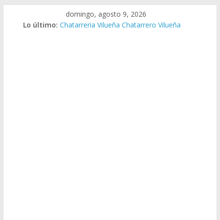
Saltar
domingo, agosto 9, 2026
al
Lo último:
Chatarreria Vilueña Chatarrero Vilueña
contenido
Chatarreria Zuera Chatarrero Zuera
Chatarreria Zaragoza Chatarrero Zaragoza
Chatarreria Zaida Chatarrero Zaida
Chatarreria Vistabella Chatarrero Vistabella