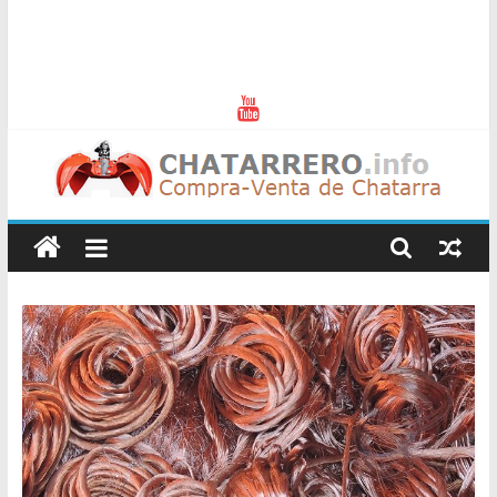
Chatarreros
–
Precio
de
Chatarra