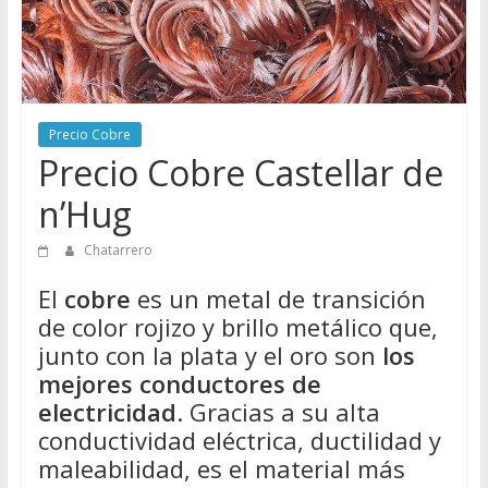
Directorio
de
Chatarreros
para
vender
Precio Cobre
Chatarra
Precio Cobre Castellar de
n’Hug
Chatarrero
El
cobre
es un metal de transición
de color rojizo y brillo metálico que,
junto con la plata y el oro son
los
mejores conductores de
electricidad
. Gracias a su alta
conductividad eléctrica, ductilidad y
maleabilidad, es el material más