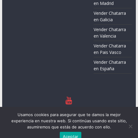
en Madrid
Vender Chatarra
en Galicia
Vender Chatarra
en Valencia
Vender Chatarra
en Pais Vasco
Vender Chatarra
en España
Copyright © 2026
Chatarreros – Precio de Chatarra
. Todos los
Usamos cookies para asegurar que te damos la mejor
derechos reservados.
experiencia en nuestra web. Si continúas usando este sitio,
Tema:
ColorMag
por ThemeGrill. Funciona con
WordPress
.
asumiremos que estás de acuerdo con ello.
Aceptar