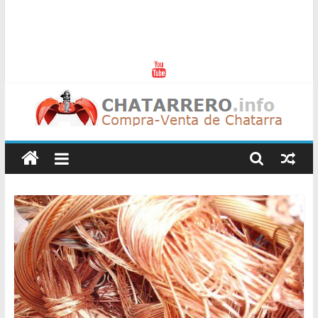
Chatarreros
–
Precio
de
Chatarra