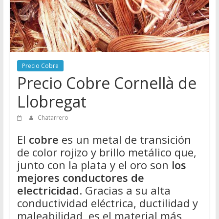
Directorio
de
Chatarreros
para
vender
Chatarra
Precio Cobre
Precio Cobre Cornellà de
Llobregat
Chatarrero
El
cobre
es un metal de transición
de color rojizo y brillo metálico que,
junto con la plata y el oro son
los
mejores conductores de
electricidad
. Gracias a su alta
conductividad eléctrica, ductilidad y
maleabilidad, es el material más