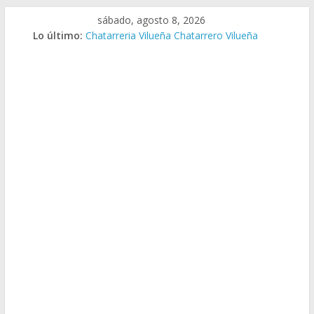
Saltar
sábado, agosto 8, 2026
al
Lo último:
Chatarreria Vilueña Chatarrero Vilueña
contenido
Chatarreria Zuera Chatarrero Zuera
Chatarreria Zaragoza Chatarrero Zaragoza
Chatarreria Zaida Chatarrero Zaida
Chatarreria Vistabella Chatarrero Vistabella