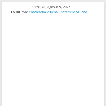
Saltar
domingo, agosto 9, 2026
al
Lo último:
Chatarreria Vilueña Chatarrero Vilueña
contenido
Chatarreria Zuera Chatarrero Zuera
Chatarreria Zaragoza Chatarrero Zaragoza
Chatarreria Zaida Chatarrero Zaida
Chatarreria Vistabella Chatarrero Vistabella