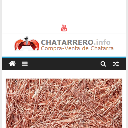
Chatarreros
–
Precio
de
Chatarra