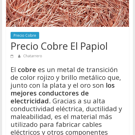
Directorio
de
Chatarreros
para
vender
Precio Cobre
Chatarra
Precio Cobre El Papiol
Chatarrero
El
cobre
es un metal de transición
de color rojizo y brillo metálico que,
junto con la plata y el oro son
los
mejores conductores de
electricidad
. Gracias a su alta
conductividad eléctrica, ductilidad y
maleabilidad, es el material más
utilizado para fabricar cables
eléctricos y otros componentes