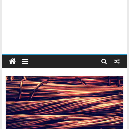
Chatarreros
–
Precio
de
Chatarra