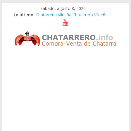
Saltar
sábado, agosto 8, 2026
al
Lo último:
Chatarreria Vilueña Chatarrero Vilueña
contenido
Chatarreria Zuera Chatarrero Zuera
Chatarreria Zaragoza Chatarrero Zaragoza
Chatarreria Zaida Chatarrero Zaida
Chatarreria Vistabella Chatarrero Vistabella