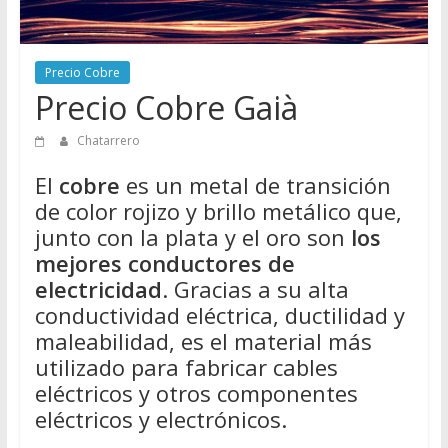
Directorio
de
Chatarreros
Precio Cobre
para
Precio Cobre Gaià
vender
Chatarra
Chatarrero
El
cobre
es un metal de transición
de color rojizo y brillo metálico que,
junto con la plata y el oro son
los
mejores conductores de
electricidad
. Gracias a su alta
conductividad eléctrica, ductilidad y
maleabilidad, es el material más
utilizado para fabricar cables
eléctricos y otros componentes
eléctricos y electrónicos.