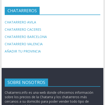
CHATARREROS
CHATARRERO AVILA
CHATARRERO CACERES
CHATARRERO BARCELONA
CHATARRERO VALENCIA
AÑADIR TU PROVINCIA
SOBRE NOSOTROS
Chatarrero.info es una web donde ofrecemos información
sobre los precios de la Chatarra y los chatarreros más
cercanos a su domicilio para poder vender todo tipo de