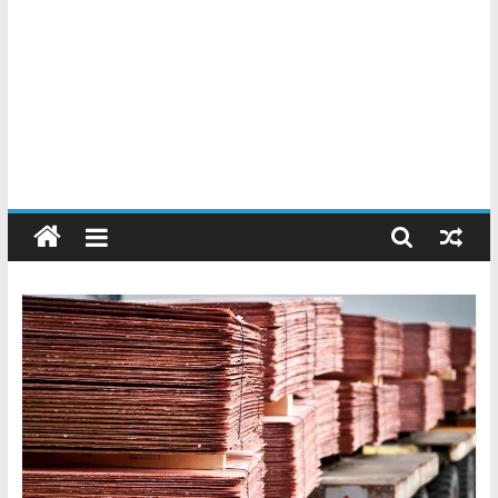
Chatarreros
–
Precio
de
Chatarra