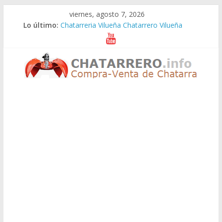
Saltar
viernes, agosto 7, 2026
al
Lo último:
Chatarreria Vilueña Chatarrero Vilueña
contenido
Chatarreria Zuera Chatarrero Zuera
Chatarreria Zaragoza Chatarrero Zaragoza
Chatarreria Zaida Chatarrero Zaida
Chatarreria Vistabella Chatarrero Vistabella