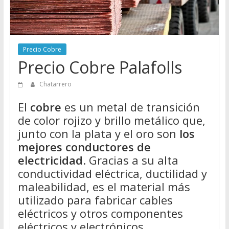
Directorio
de
Chatarreros
para
Precio Cobre
vender
Precio Cobre Palafolls
Chatarra
Chatarrero
El
cobre
es un metal de transición
de color rojizo y brillo metálico que,
junto con la plata y el oro son
los
mejores conductores de
electricidad
. Gracias a su alta
conductividad eléctrica, ductilidad y
maleabilidad, es el material más
utilizado para fabricar cables
eléctricos y otros componentes
eléctricos y electrónicos.