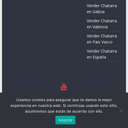
Vender Chatarra
en Galicia
Vender Chatarra
en Valencia
Vender Chatarra
en Pais Vasco
Vender Chatarra
en España
Copyright © 2026
Chatarreros – Precio de Chatarra
. Todos los
Usamos cookies para asegurar que te damos la mejor
derechos reservados.
experiencia en nuestra web. Si continúas usando este sitio,
Tema:
ColorMag
por ThemeGrill. Funciona con
WordPress
.
asumiremos que estás de acuerdo con ello.
Aceptar