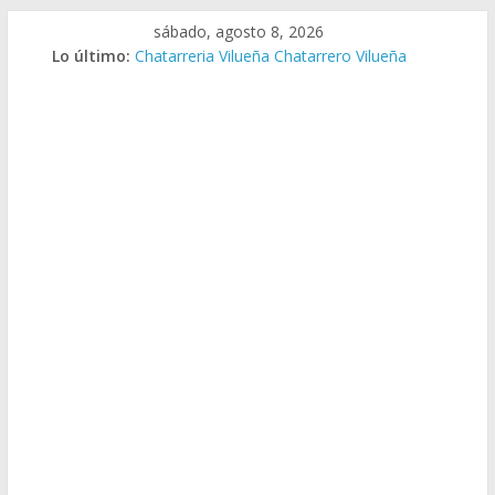
Saltar
sábado, agosto 8, 2026
al
Lo último:
Chatarreria Vilueña Chatarrero Vilueña
contenido
Chatarreria Zuera Chatarrero Zuera
Chatarreria Zaragoza Chatarrero Zaragoza
Chatarreria Zaida Chatarrero Zaida
Chatarreria Vistabella Chatarrero Vistabella