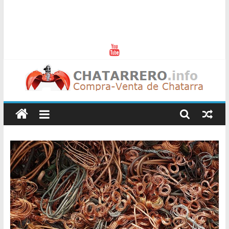
Chatarreros
–
Precio
de
Chatarra