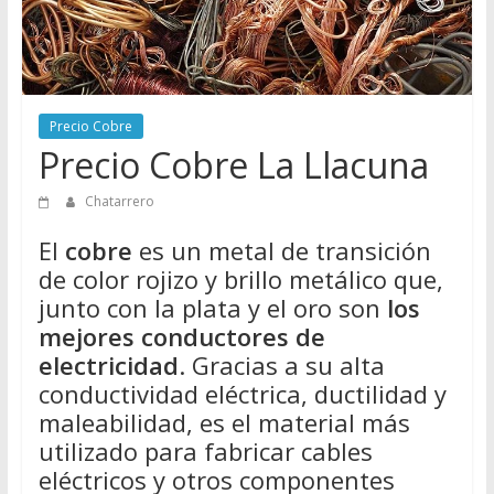
Directorio
de
Chatarreros
para
vender
Precio Cobre
Chatarra
Precio Cobre La Llacuna
Chatarrero
El
cobre
es un metal de transición
de color rojizo y brillo metálico que,
junto con la plata y el oro son
los
mejores conductores de
electricidad
. Gracias a su alta
conductividad eléctrica, ductilidad y
maleabilidad, es el material más
utilizado para fabricar cables
eléctricos y otros componentes