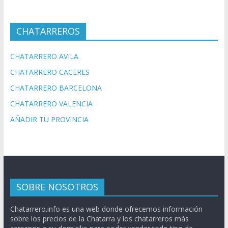
CHATARREROS
CHATARRERO AVILA
CHATARRERO CACERES
CHATARRERO BARCELONA
CHATARRERO VALENCIA
AÑADIR TU PROVINCIA
SOBRE NOSOTROS
Chatarrero.info es una web donde ofrecemos información
sobre los precios de la Chatarra y los chatarreros más