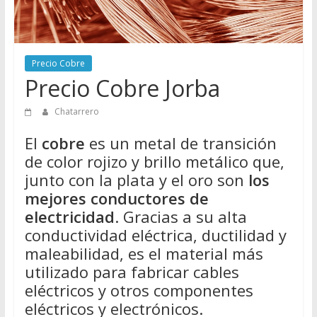
Directorio
de
Chatarreros
para
Precio Cobre
vender
Precio Cobre Jorba
Chatarra
Chatarrero
El
cobre
es un metal de transición
de color rojizo y brillo metálico que,
junto con la plata y el oro son
los
mejores conductores de
electricidad
. Gracias a su alta
conductividad eléctrica, ductilidad y
maleabilidad, es el material más
utilizado para fabricar cables
eléctricos y otros componentes
eléctricos y electrónicos.