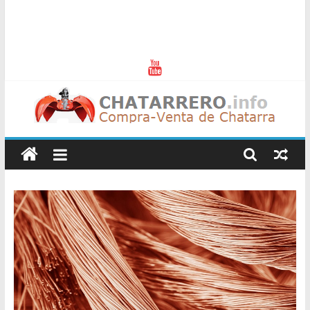
Chatarreros
–
Precio
de
Chatarra