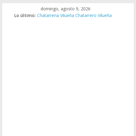
Saltar
domingo, agosto 9, 2026
al
Lo último:
Chatarreria Vilueña Chatarrero Vilueña
contenido
Chatarreria Zuera Chatarrero Zuera
Chatarreria Zaragoza Chatarrero Zaragoza
Chatarreria Zaida Chatarrero Zaida
Chatarreria Vistabella Chatarrero Vistabella