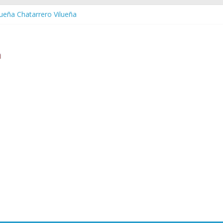
lueña Chatarrero Vilueña
uera Chatarrero Zuera
aragoza Chatarrero Zaragoza
aida Chatarrero Zaida
stabella Chatarrero Vistabella