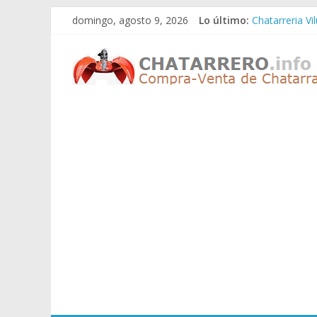
Saltar
domingo, agosto 9, 2026
Lo último:
Chatarreria Vi
al
Chatarreria Z
contenido
Chatarreros
Chatarreria Z
Chatarreria Z
Chatarreria Vi
–
Precio
de
Chatarra
Directorio
de
Chatarreros
para