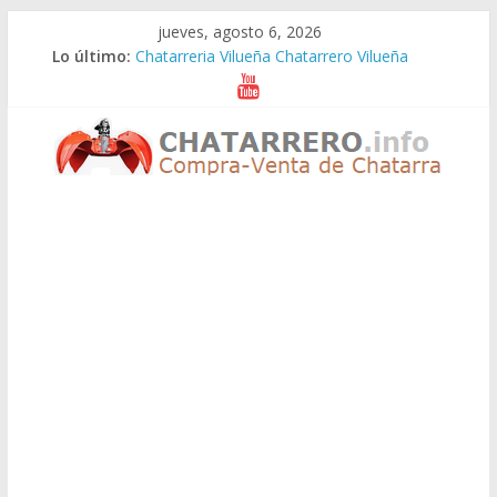
Saltar
jueves, agosto 6, 2026
al
Lo último:
Chatarreria Vilueña Chatarrero Vilueña
contenido
Chatarreria Zuera Chatarrero Zuera
Chatarreria Zaragoza Chatarrero Zaragoza
Chatarreria Zaida Chatarrero Zaida
Chatarreria Vistabella Chatarrero Vistabella