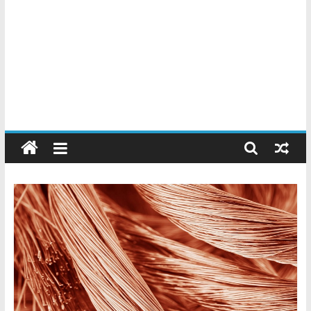
Chatarreros
–
Precio
de
Chatarra