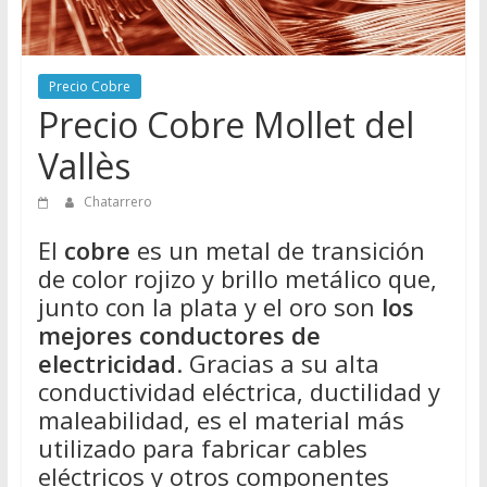
Directorio
de
Chatarreros
Precio Cobre
para
Precio Cobre Mollet del
vender
Chatarra
Vallès
Chatarrero
El
cobre
es un metal de transición
de color rojizo y brillo metálico que,
junto con la plata y el oro son
los
mejores conductores de
electricidad
. Gracias a su alta
conductividad eléctrica, ductilidad y
maleabilidad, es el material más
utilizado para fabricar cables
eléctricos y otros componentes