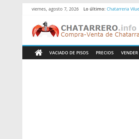
Saltar
viernes, agosto 7, 2026
Lo último:
Chatarreria Vilu
al
Chatarreria Zue
contenido
Chatarreros
Chatarreria Za
Chatarreria Zai
Chatarreria Vist
–
VACIADO DE PISOS
PRECIOS
VENDER
Precio
de
Chatarra
Directorio
de
Chatarreros
para