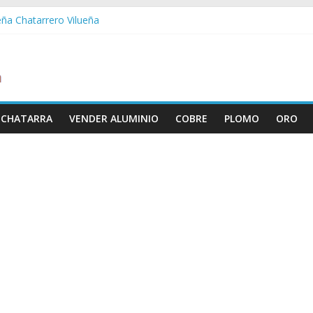
eña Chatarrero Vilueña
ra Chatarrero Zuera
ragoza Chatarrero Zaragoza
da Chatarrero Zaida
abella Chatarrero Vistabella
 CHATARRA
VENDER ALUMINIO
COBRE
PLOMO
ORO