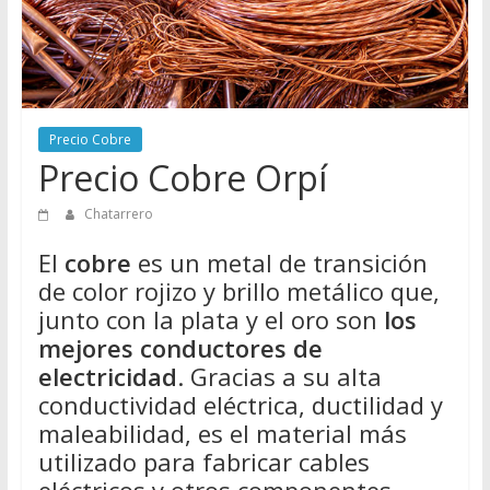
Directorio
de
Chatarreros
para
vender
Precio Cobre
Chatarra
Precio Cobre Orpí
Chatarrero
El
cobre
es un metal de transición
de color rojizo y brillo metálico que,
junto con la plata y el oro son
los
mejores conductores de
electricidad
. Gracias a su alta
conductividad eléctrica, ductilidad y
maleabilidad, es el material más
utilizado para fabricar cables