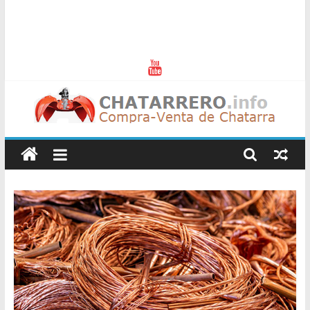
Chatarreros
–
Precio
de
Chatarra