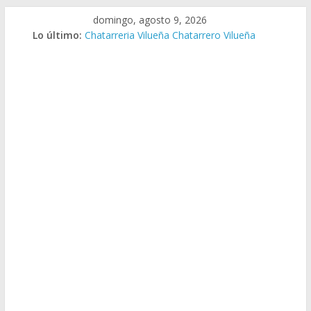
Saltar
domingo, agosto 9, 2026
al
Lo último:
Chatarreria Vilueña Chatarrero Vilueña
contenido
Chatarreria Zuera Chatarrero Zuera
Chatarreria Zaragoza Chatarrero Zaragoza
Chatarreria Zaida Chatarrero Zaida
Chatarreria Vistabella Chatarrero Vistabella