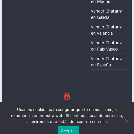
en Madrid
Vender Chatarra
en Galicia
Vender Chatarra
en Valencia
Vender Chatarra
en Pais Vasco
Vender Chatarra
en España
Copyright © 2026
Chatarreros – Precio de Chatarra
. Todos los
Usamos cookies para asegurar que te damos la mejor
derechos reservados.
experiencia en nuestra web. Si continúas usando este sitio,
Tema:
ColorMag
por ThemeGrill. Funciona con
WordPress
.
asumiremos que estás de acuerdo con ello.
Aceptar