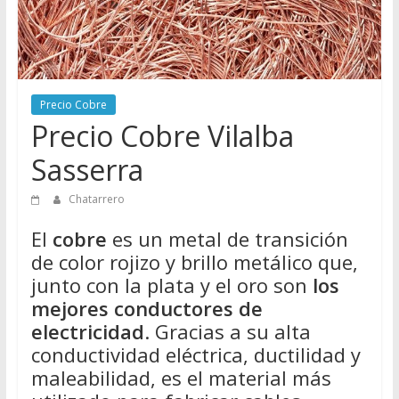
Directorio
de
Chatarreros
para
vender
Precio Cobre
Chatarra
Precio Cobre Vilalba
Sasserra
Chatarrero
El
cobre
es un metal de transición
de color rojizo y brillo metálico que,
junto con la plata y el oro son
los
mejores conductores de
electricidad
. Gracias a su alta
conductividad eléctrica, ductilidad y
maleabilidad, es el material más