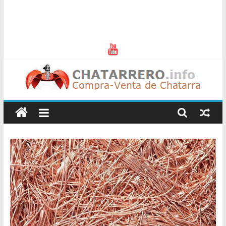
Chatarreros
–
Precio
de
Chatarra