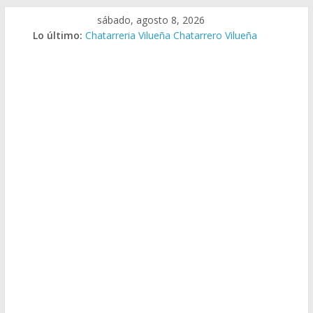
Saltar
sábado, agosto 8, 2026
al
Lo último:
Chatarreria Vilueña Chatarrero Vilueña
contenido
Chatarreria Zuera Chatarrero Zuera
Chatarreria Zaragoza Chatarrero Zaragoza
Chatarreria Zaida Chatarrero Zaida
Chatarreria Vistabella Chatarrero Vistabella