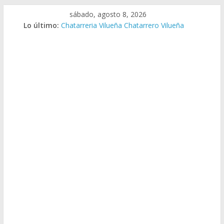
Saltar
sábado, agosto 8, 2026
al
Lo último:
Chatarreria Vilueña Chatarrero Vilueña
contenido
Chatarreria Zuera Chatarrero Zuera
Chatarreria Zaragoza Chatarrero Zaragoza
Chatarreria Zaida Chatarrero Zaida
Chatarreria Vistabella Chatarrero Vistabella