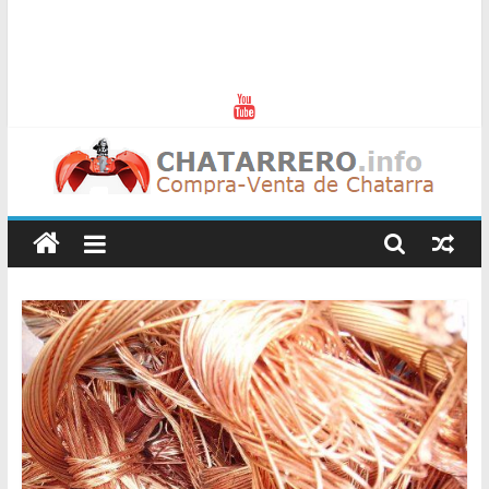
Chatarreros
–
Precio
de
Chatarra