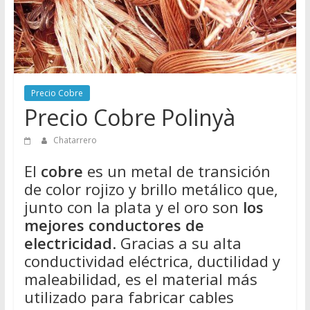
Directorio
de
Chatarreros
para
vender
Chatarra
Precio Cobre
Precio Cobre Polinyà
Chatarrero
El
cobre
es un metal de transición
de color rojizo y brillo metálico que,
junto con la plata y el oro son
los
mejores conductores de
electricidad
. Gracias a su alta
conductividad eléctrica, ductilidad y
maleabilidad, es el material más
utilizado para fabricar cables