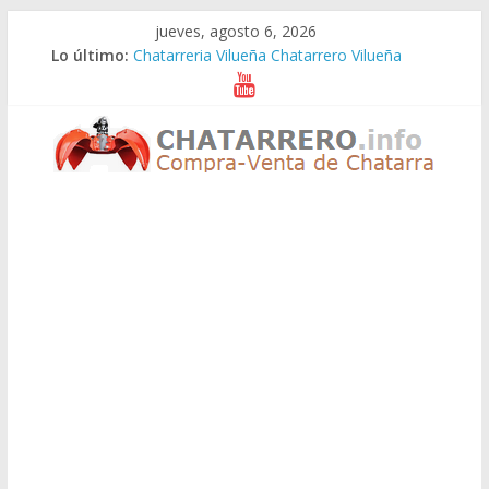
Saltar
jueves, agosto 6, 2026
al
Lo último:
Chatarreria Vilueña Chatarrero Vilueña
contenido
Chatarreria Zuera Chatarrero Zuera
Chatarreria Zaragoza Chatarrero Zaragoza
Chatarreria Zaida Chatarrero Zaida
Chatarreria Vistabella Chatarrero Vistabella