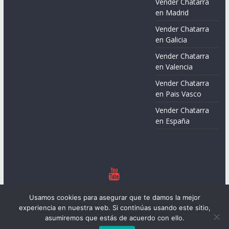
Vender Chatarra
en Madrid
Vender Chatarra
en Galicia
Vender Chatarra
en Valencia
Vender Chatarra
en Pais Vasco
Vender Chatarra
en España
Copyright © 2026
Chatarreros – Precio de Chatarra
. Todos los
Usamos cookies para asegurar que te damos la mejor
derechos reservados.
experiencia en nuestra web. Si continúas usando este sitio,
Tema:
ColorMag
por ThemeGrill. Funciona con
WordPress
.
asumiremos que estás de acuerdo con ello.