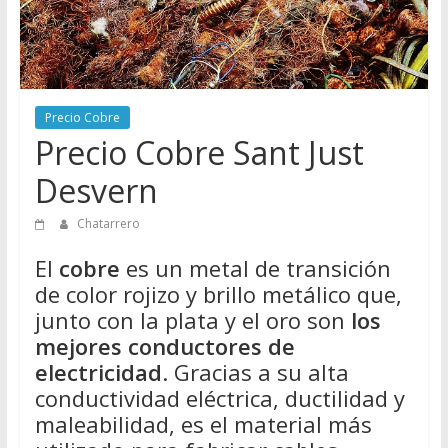
Directorio
de
Chatarreros
para
vender
Precio Cobre
Chatarra
Precio Cobre Sant Just
Desvern
Chatarrero
El
cobre
es un metal de transición
de color rojizo y brillo metálico que,
junto con la plata y el oro son
los
mejores conductores de
electricidad
. Gracias a su alta
conductividad eléctrica, ductilidad y
maleabilidad, es el material más