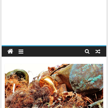
Chatarreros
–
Precio
de
Chatarra