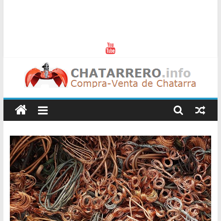
Chatarreros
–
Precio
de
Chatarra