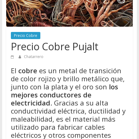
Directorio
de
Chatarreros
para
vender
Precio Cobre
Chatarra
Precio Cobre Pujalt
Chatarrero
El
cobre
es un metal de transición
de color rojizo y brillo metálico que,
junto con la plata y el oro son
los
mejores conductores de
electricidad
. Gracias a su alta
conductividad eléctrica, ductilidad y
maleabilidad, es el material más
utilizado para fabricar cables
eléctricos y otros componentes