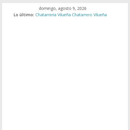
Saltar
domingo, agosto 9, 2026
al
Lo último:
Chatarreria Vilueña Chatarrero Vilueña
contenido
Chatarreria Zuera Chatarrero Zuera
Chatarreria Zaragoza Chatarrero Zaragoza
Chatarreria Zaida Chatarrero Zaida
Chatarreria Vistabella Chatarrero Vistabella