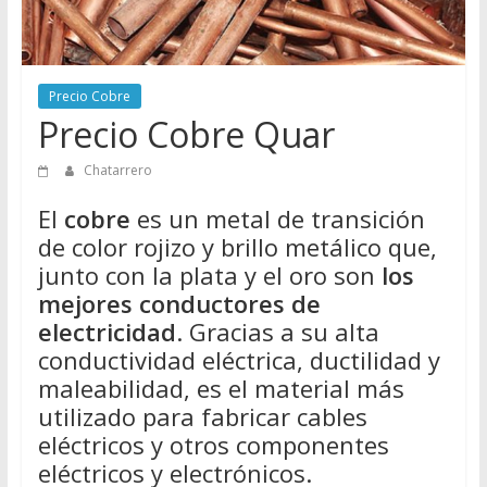
Directorio
de
Chatarreros
para
Precio Cobre
vender
Precio Cobre Quar
Chatarra
Chatarrero
El
cobre
es un metal de transición
de color rojizo y brillo metálico que,
junto con la plata y el oro son
los
mejores conductores de
electricidad
. Gracias a su alta
conductividad eléctrica, ductilidad y
maleabilidad, es el material más
utilizado para fabricar cables
eléctricos y otros componentes
eléctricos y electrónicos.