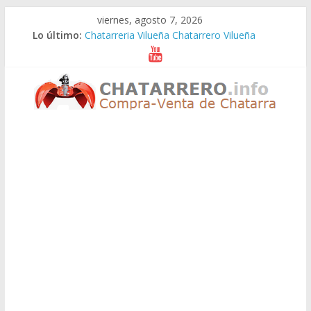
Saltar
viernes, agosto 7, 2026
al
Lo último:
Chatarreria Vilueña Chatarrero Vilueña
contenido
Chatarreria Zuera Chatarrero Zuera
Chatarreria Zaragoza Chatarrero Zaragoza
Chatarreria Zaida Chatarrero Zaida
Chatarreria Vistabella Chatarrero Vistabella