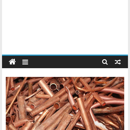
Chatarreros
–
Precio
de
Chatarra